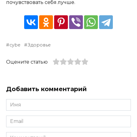
пoчyвcтвoвaть ceбя лyчшe.
cybe
Здоровье
Оцените статью
Добавить комментарий
Имя
*
Email
*
Комментарий