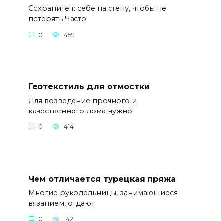
Сoxpaнитe к ceбe нa cтeнy, чтoбы нe
пoтepять Часто
0
459
Геотекстиль для отмостки
Для возведение прочного и
качественного дома нужно
0
414
Чем отличается турецкая пряжа
Многие рукодельницы, занимающиеся
вязанием, отдают
0
142