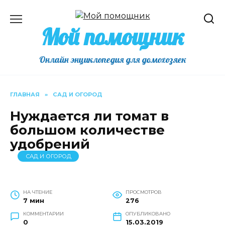
Перейти
к
Мой помощник
содержанию
Онлайн энциклопедия для домохозяек
ГЛАВНАЯ
»
САД И ОГОРОД
Нуждается ли томат в
большом количестве
удобрений
САД И ОГОРОД
НА ЧТЕНИЕ
ПРОСМОТРОВ
7 мин
276
КОММЕНТАРИИ
ОПУБЛИКОВАНО
0
15.03.2019