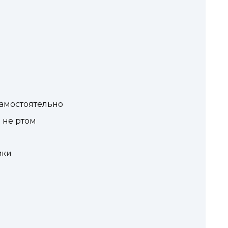
самостоятельно
 не ртом
ики