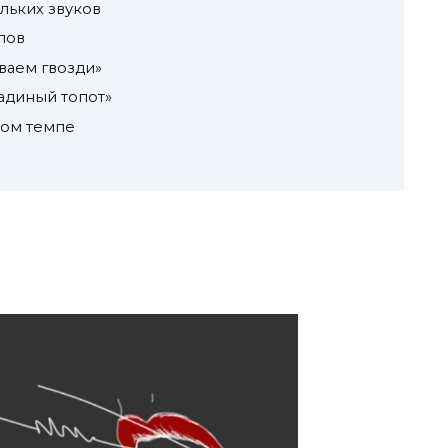
льких звуков
лов
ваем гвозди»
диный топот»
ном темпе