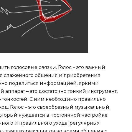
ить голосовые связки. Голос – это важный
ля слаженного общения и приобретения
ожно поделиться информацией, яркими
 аппарат – это достаточно тонкий инструмент,
о тонкостей. С ним необходимо правильно
ход. Голос – это своеобразный музыкальный
оторый нуждается в постоянной настройке.
нного и правильного ухода, регулярных
чь лучших результатов во время общения с