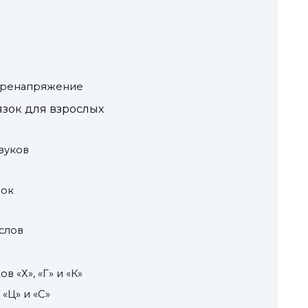
еренапряжение
зок для взрослых
вуков
рок
слов
 «Х», «Г» и «К»
«Ц» и «С»