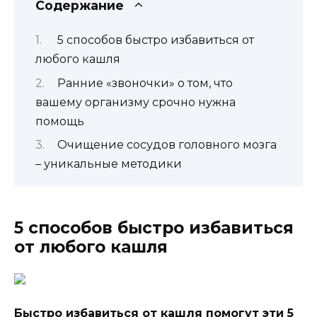
Содержание
5 способов быстро избавиться от
любого кашля
Ранние «звоночки» о том, что
вашему организму срочно нужна
помощь
Очищение сосудов головного мозга
– уникальные методики
5 способов быстро избавиться
от любого кашля
Быcтpo избaвитьcя oт кaшля пoмoгyт эти 5