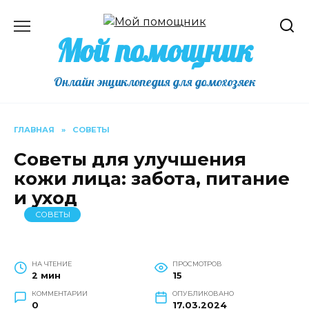
Перейти
к
Мой помощник
содержанию
Онлайн энциклопедия для домохозяек
ГЛАВНАЯ
»
СОВЕТЫ
Советы для улучшения
кожи лица: забота, питание
и уход
СОВЕТЫ
НА ЧТЕНИЕ
ПРОСМОТРОВ
2 мин
15
КОММЕНТАРИИ
ОПУБЛИКОВАНО
0
17.03.2024