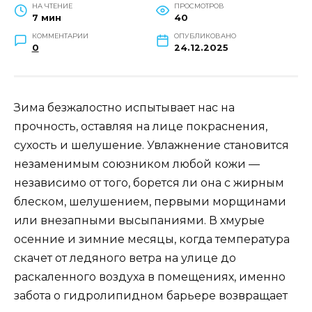
НА ЧТЕНИЕ
ПРОСМОТРОВ
7 мин
40
КОММЕНТАРИИ
ОПУБЛИКОВАНО
0
24.12.2025
Зима безжалостно испытывает нас на
прочность, оставляя на лице покраснения,
сухость и шелушение. Увлажнение становится
незаменимым союзником любой кожи —
независимо от того, борется ли она с жирным
блеском, шелушением, первыми морщинами
или внезапными высыпаниями. В хмурые
осенние и зимние месяцы, когда температура
скачет от ледяного ветра на улице до
раскаленного воздуха в помещениях, именно
забота о гидролипидном барьере возвращает