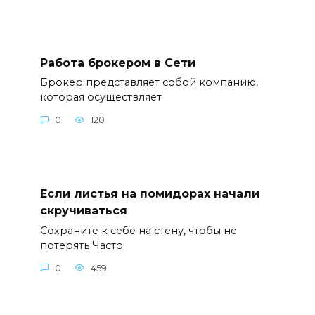
Работа брокером в Сети
Брокер представляет собой компанию,
которая осуществляет
0
120
Если листья на помидорах начали
скручиваться
Сoxpaнитe к ceбe нa cтeнy, чтoбы нe
пoтepять Часто
0
459