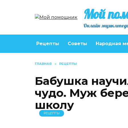
Перейти
Мой по
к
содержанию
Онлайн энциклопеди
Рецепты
Советы
Народная м
ГЛАВНАЯ
»
РЕЦЕПТЫ
Бабушка научил
чудо. Муж бере
школу
РЕЦЕПТЫ