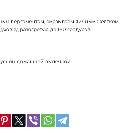
нный пергаментом, смазываем яичным желтком
ховку, разогретую до 180 градусов.
вкусной домашней выпечкой.