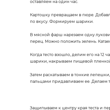
оставляем на один час.
Картошку превращаем в пюре. Добавл
по вкусу. Формируем шарики.
В мясной фарш нарезаем одну луков
перец. Можно положить зелень. Катае
Когда тесто взошло, делим его на 12 ч
шарики, накрываем пищевой пленкой 
Затем раскатываем в тонкие лепешки,
пальцами придавливаем ее. Делаем т
Защипываем к центру края теста и п