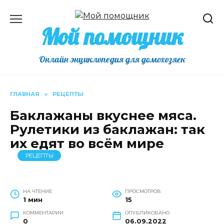
Перейти
к
Мой помощник
содержанию
Онлайн энциклопедия для домохозяек
ГЛАВНАЯ
»
РЕЦЕПТЫ
Баклажаны вкуснее мяса.
Рулетики из баклажан: так
их едят во всём мире
РЕЦЕПТЫ
НА ЧТЕНИЕ
ПРОСМОТРОВ
1 мин
15
КОММЕНТАРИИ
ОПУБЛИКОВАНО
0
06.09.2022