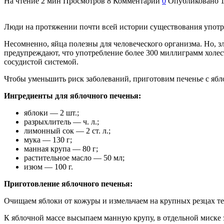
На чтение
2 мин
Просмотров
8
Комментарии
0
Опубликовано
Люди на протяжении почти всей истории существования употре
Несомненно, яйца полезны для человеческого организма. Но, зл
предупреждают, что употребление более 300 миллиграмм холест
сосудистой системой.
Чтобы уменьшить риск заболеваний, приготовим печенье с ябло
Ингредиенты для яблочного печенья:
яблоки — 2 шт.;
разрыхлитель — ч. л.;
лимонный сок — 2 ст. л.;
мука — 130 г;
манная крупа — 80 г;
растительное масло — 50 мл;
изюм — 100 г.
Приготовление яблочного печенья:
Очищаем яблоки от кожуры и измельчаем на крупных резцах те
К яблочной массе высыпаем манную крупу, в отдельной миске 