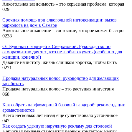
Алкогольная зависимость – это серьезная проблема, которая
0
29
Срочная помощь при алкогольной интоксикации: вызов
нарколога на дом в Самаре
Алкогольное опьянение – состояние, которое может быстро
0
238
От Булочки с корицей к Сверхновой: Руководство по
саморазвитию для тех, кто не любит скучать (особенно для
женщин, конечно!)
Давайте начистоту: жизнь слишком коротка, чтобы быть
0
271
Продажа натуральных волос: руководство для желающих
заработать
Продажа натуральных волос – это растущая индустрия
0
68
Как собрать парфюмерный базовый гардероб: рекомендации
аромастилистов
Всего несколько лет назад еще существовало устойчивое
0
47
Как создать удачную наружную рекламу для столовой
Наружная реклама становится первым контактом между