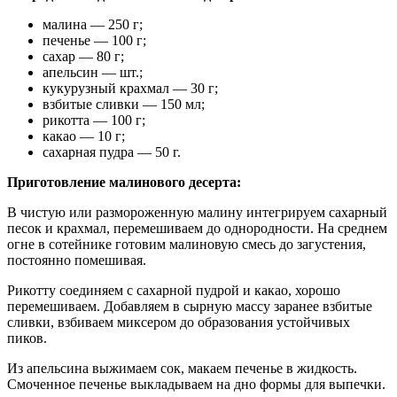
малина — 250 г;
печенье — 100 г;
сахар — 80 г;
апельсин — шт.;
кукурузный крахмал — 30 г;
взбитые сливки — 150 мл;
рикотта — 100 г;
какао — 10 г;
сахарная пудра — 50 г.
Приготовление малинового десерта:
В чистую или размороженную малину интегрируем сахарный
песок и крахмал, перемешиваем до однородности. На среднем
огне в сотейнике готовим малиновую смесь до загустения,
постоянно помешивая.
Рикотту соединяем с сахарной пудрой и какао, хорошо
перемешиваем. Добавляем в сырную массу заранее взбитые
сливки, взбиваем миксером до образования устойчивых
пиков.
Из апельсина выжимаем сок, макаем печенье в жидкость.
Смоченное печенье выкладываем на дно формы для выпечки.