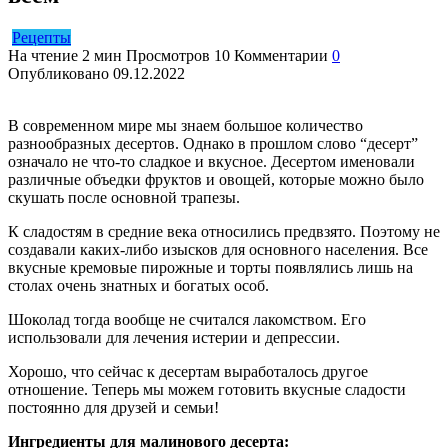
Рецепты
На чтение
2 мин
Просмотров
10
Комментарии
0
Опубликовано
09.12.2022
В современном мире мы знаем большое количество
разнообразных десертов. Однако в прошлом слово “десерт”
означало не что-то сладкое и вкусное. Десертом именовали
различные объедки фруктов и овощей, которые можно было
скушать после основной трапезы.
К сладостям в средние века относились предвзято. Поэтому не
создавали каких-либо изысков для основного населения. Все
вкусные кремовые пирожные и торты появлялись лишь на
столах очень знатных и богатых особ.
Шоколад тогда вообще не считался лакомством. Его
использовали для лечения истерии и депрессии.
Хорошо, что сейчас к десертам выработалось другое
отношение. Теперь мы можем готовить вкусные сладости
постоянно для друзей и семьи!
Ингредиенты для малинового десерта: