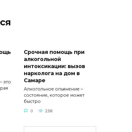
ся
мощь
Срочная помощь при
алкогольной
интоксикации: вызов
нарколога на дом в
Самаре
– это
орая
Алкогольное опьянение –
состояние, которое может
быстро
0
238