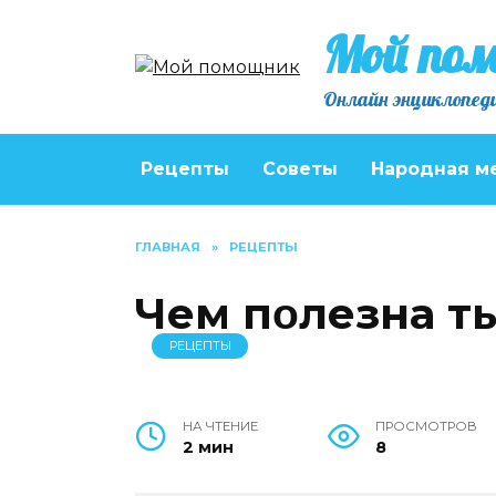
Перейти
Мой по
к
содержанию
Онлайн энциклопеди
Рецепты
Советы
Народная м
ГЛАВНАЯ
»
РЕЦЕПТЫ
Чем пοлезна т
РЕЦЕПТЫ
НА ЧТЕНИЕ
ПРОСМОТРОВ
2 мин
8