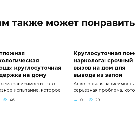
ам также может понравить
тложная
Круглосуточная по
кологическая
нарколога: срочный
ощь: круглосуточная
вызов на дом для
держка на дому
вывода из запоя
лема зависимости – это
Алкогольная зависимость 
езное испытание, которое
серьезная проблема, кот
46
0
29