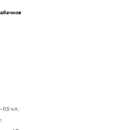
абачков
,5 ч.л.;
;