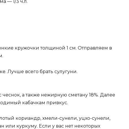
 — 1/3 ч.л.
тонкие кружочки толщиной 1 см. Отправляем в
м.
е. Лучше всего брать сулугуни.
чеснок, а также нежирную сметану 18%. Далее
ходимый кабачкам привкус.
лотый кориандр, хмели-сунели, уцхо-сунели,
 или куркуму. Если у вас нет некоторых