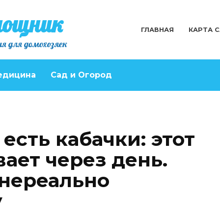
мощник
ГЛАВНАЯ
КАРТА 
я для домохозяек
едицина
Сад и Огород
есть кабачки: этот
ает через день.
 нереально
у