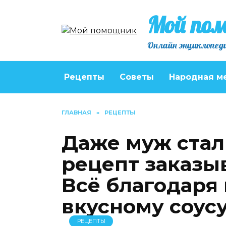
Перейти
Мой по
к
содержанию
Онлайн энциклопеди
Рецепты
Советы
Народная м
ГЛАВНАЯ
»
РЕЦЕПТЫ
Даже муж стал 
рецепт заказыв
Всё благодаря
вкусному соус
РЕЦЕПТЫ