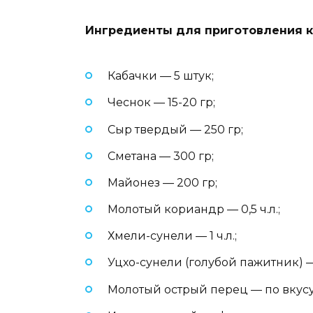
Ингредиенты для приготовления к
Кабачки — 5 штук;
Чеснок — 15-20 гр;
Сыр твердый — 250 гр;
Сметана — 300 гр;
Майонез — 200 гр;
Молотый кориандр — 0,5 ч.л.;
Хмели-сунели — 1 ч.л.;
Уцхо-сунели (голубой пажитник) — 0
Молотый острый перец — по вкусу