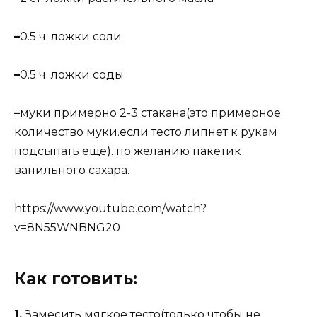
–
0.5 ч. ложки соли
–
0.5 ч. ложки соды
–
муки примерно 2-3 стакана(это примерное
количество муки.если тесто липнет к рукам
подсыпать еще). по желанию пакетик
ванильного сахара.
https://www.youtube.com/watch?
v=8N55WNBNG20
Как готовить:
1.
Замесить мягкое тесто(только чтобы не