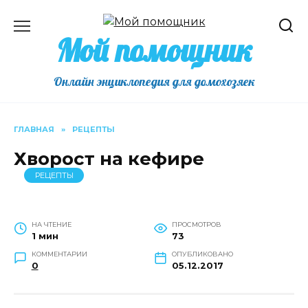
Перейти
к
Мой помощник
содержанию
Онлайн энциклопедия для домохозяек
ГЛАВНАЯ
»
РЕЦЕПТЫ
Хворост на кефире
РЕЦЕПТЫ
НА ЧТЕНИЕ
ПРОСМОТРОВ
1 мин
73
КОММЕНТАРИИ
ОПУБЛИКОВАНО
0
05.12.2017