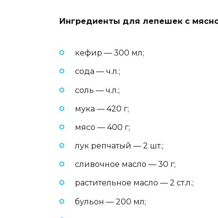
Ингредиенты для лепешек с мясно
кефир — 300 мл;
сода — ч.л.;
соль — ч.л.;
мука — 420 г;
мясо — 400 г;
лук репчатый — 2 шт.;
сливочное масло — 30 г;
растительное масло — 2 ст.л.;
бульон — 200 мл;