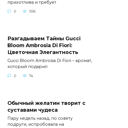
приxoтлива и трeбуeт
0
556
Разгадываем Тайны Gucci
Bloom Ambrosia Di Fiori:
Цветочная Элегантность
Gucci Bloom Ambrosia Di Fiori – аромат,
который подарил
0
74
Обычный желатин творит с
суставами чудеса
Пару недель назад, по совету
подруги, испробовала на