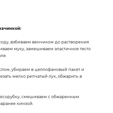
начинкой:
соду, взбиваем венчиком до растворения
иваем муку, замешиваем эластичное тесто
ле.
лом, убираем в целлофановый пакет и
резать мелко репчатый лук, обжарить в
мясорубку, смешиваем с обжаренным
аранее кинзой.