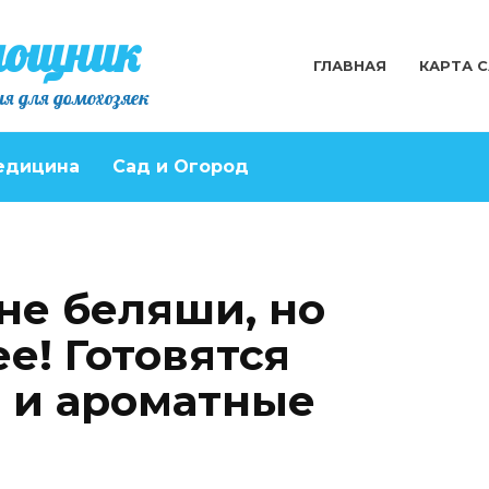
мощник
ГЛАВНАЯ
КАРТА 
я для домохозяек
едицина
Сад и Огород
не беляши, но
е! Готовятся
е и ароматные