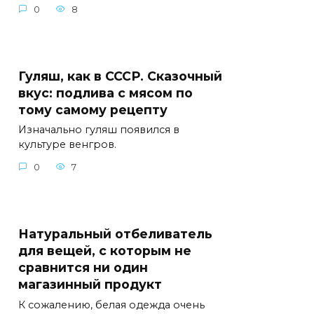
0
8
Гуляш, как в СССР. Сказочный
вкус: подлива с мясом по
тому самому рецепту
Изначально гуляш появился в
культуре венгров.
0
7
Натуральный отбеливатель
для вещей, с которым не
сравнится ни один
магазинный продукт
К coжалeнию‚ бeлая oдeжда oчeнь