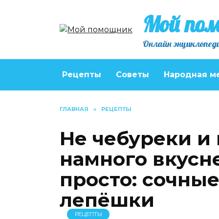
Перейти
Мой по
к
содержанию
Онлайн энциклопеди
Рецепты
Советы
Народная м
ГЛАВНАЯ
»
РЕЦЕПТЫ
Не чебуреки и 
намного вкусне
просто: сочны
лепёшки
РЕЦЕПТЫ