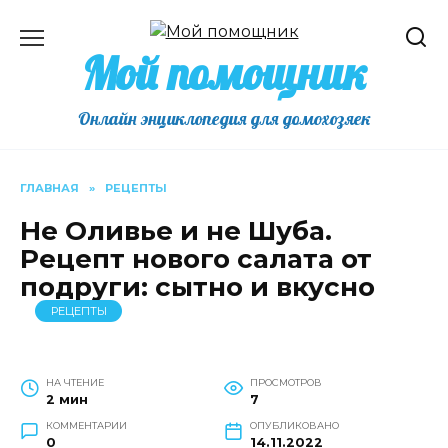
Перейти
к
Мой помощник
содержанию
Онлайн энциклопедия для домохозяек
ГЛАВНАЯ
»
РЕЦЕПТЫ
Не Оливье и не Шуба.
Рецепт нового салата от
подруги: сытно и вкусно
РЕЦЕПТЫ
НА ЧТЕНИЕ
ПРОСМОТРОВ
2 мин
7
КОММЕНТАРИИ
ОПУБЛИКОВАНО
0
14.11.2022