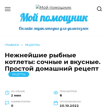
Перейти
к
Мой помощник
содержанию
Онлайн энциклопедия для домохозяек
ГЛАВНАЯ
»
РЕЦЕПТЫ
Нежнейшие рыбные
котлеты: сочные и вкусные.
Простой домашний рецепт
РЕЦЕПТЫ
НА ЧТЕНИЕ
ПРОСМОТРОВ
2 мин
8
КОММЕНТАРИИ
ОПУБЛИКОВАНО
0
20.10.2022