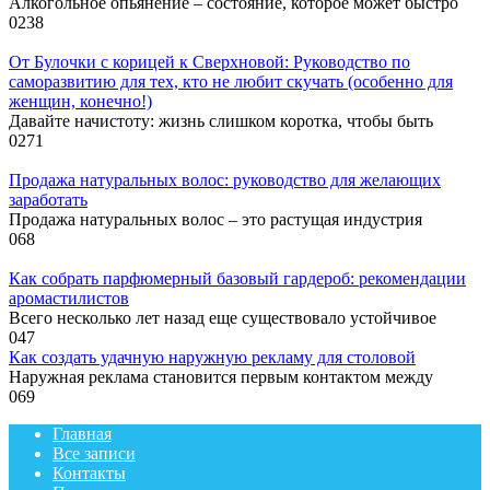
Алкогольное опьянение – состояние, которое может быстро
0
238
От Булочки с корицей к Сверхновой: Руководство по
саморазвитию для тех, кто не любит скучать (особенно для
женщин, конечно!)
Давайте начистоту: жизнь слишком коротка, чтобы быть
0
271
Продажа натуральных волос: руководство для желающих
заработать
Продажа натуральных волос – это растущая индустрия
0
68
Как собрать парфюмерный базовый гардероб: рекомендации
аромастилистов
Всего несколько лет назад еще существовало устойчивое
0
47
Как создать удачную наружную рекламу для столовой
Наружная реклама становится первым контактом между
0
69
Главная
Все записи
Контакты