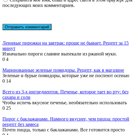
последующих моих комментариев.
Ленивые пирожки на завтрак: проще не бывает. Рецепт за 15
минут
Изначально пироги славяне выпекали из ржаной муки.
0
4
Маринованные зеленые помидоры. Рецепт, как в магазине
Зеленые и бурые помидоры, которые уже не поспеют осенью
0
14
Всего из 3-х ингредиентов. Печенье, которое тает во рту: без
сахара и соли
Чтобы испечь вкусное печенье, необязательно использовать
0
25
Пирог с баклажанами. Намного вкуснее, чем пицца: простой
рецепт без замеса
Почти пицца, только с баклажанами. Все готовится просто