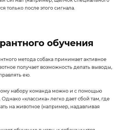
ый сигнал (например, щелчок специального
ся только после этого сигнала.
рантного обучения
антного метода собака принимает активное
вотное получает возможность делать выводы,
правлять ею.
вому набору команда можно и с помощью
 Однако «классика» легко дает сбой там, где
ать на животное (например, надавливая