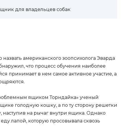
ощник для владельцев собак
 назвать американского зоопсихолога Эварда
 обнаружил, что процесс обучения наиболее
ся принимает в нем самое активное участие, а
ощряются.
проблемным ящиком Торндайка» ученый
щике голодную кошку, а по ту сторону решетки
у, наступив на рычаг внутри ящика. Однако
 еду лапой, которую просовывала сквозь