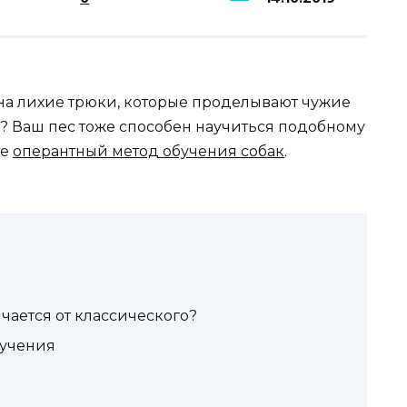
на лихие трюки, которые проделывают чужие
 Ваш пес тоже способен научиться подобному
те
оперантный метод обучения собак
.
чается от классического?
бучения