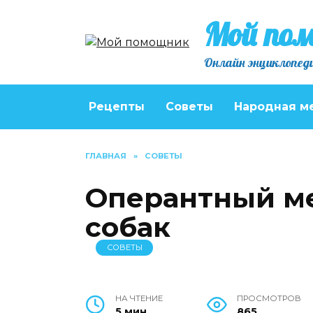
Перейти
Мой по
к
содержанию
Онлайн энциклопеди
Рецепты
Советы
Народная м
ГЛАВНАЯ
»
СОВЕТЫ
Оперантный м
собак
СОВЕТЫ
НА ЧТЕНИЕ
ПРОСМОТРОВ
5 мин
865