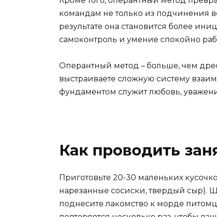
Кроме того, оперантный метод превра
командам не только из подчинения во
результате она становится более ини
самоконтроль и умение спокойно рабо
Оперантный метод – больше, чем дре
выстраиваете сложную систему взаимо
фундаментом служит любовь, уважени
Как проводить зан
Приготовьте 20-30 маленьких кусочко
нарезанные сосиски, твердый сыр).
поднесите лакомство к морде питомца
повторяется несколько раз, чтобы ва