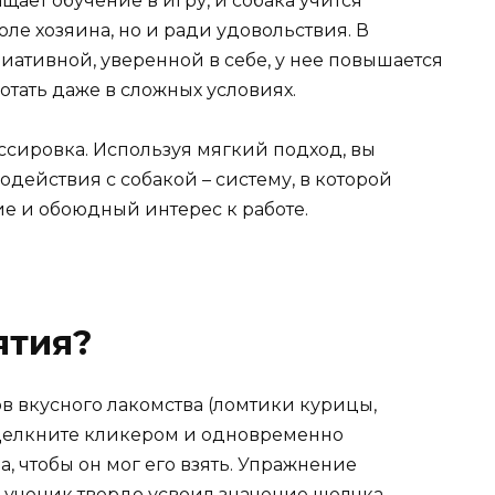
щает обучение в игру, и собака учится
ле хозяина, но и ради удовольствия. В
циативной, уверенной в себе, у нее повышается
тать даже в сложных условиях.
ссировка. Используя мягкий подход, вы
действия с собакой – систему, в которой
е и обоюдный интерес к работе.
ятия?
в вкусного лакомства (ломтики курицы,
 Щелкните кликером и одновременно
, чтобы он мог его взять. Упражнение
ш ученик твердо усвоил значение щелчка.