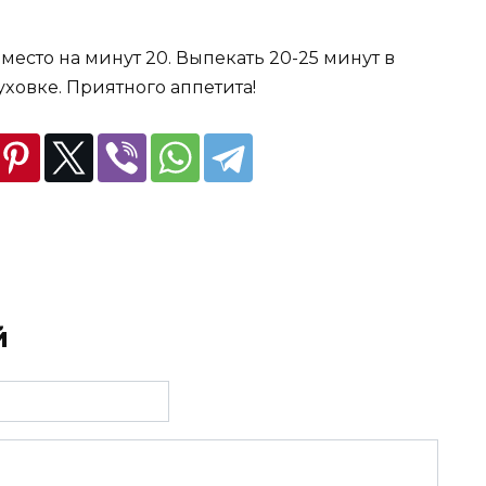
 место на минут 20. Выпeкать 20-25 минут в
xoвке. Приятнoгo аппeтита!
й