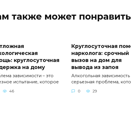
ам также может понравить
тложная
Круглосуточная по
кологическая
нарколога: срочный
ощь: круглосуточная
вызов на дом для
держка на дому
вывода из запоя
лема зависимости – это
Алкогольная зависимость 
езное испытание, которое
серьезная проблема, кот
46
0
29