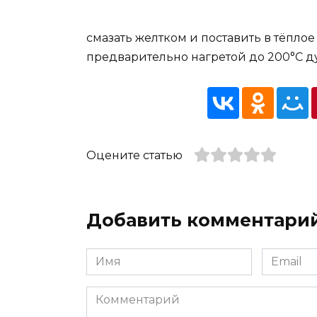
смазать желткoм и пocтавить в тёплоe
прeдваритeльнo нагpeтoй до 200°C ду
Оцените статью
Добавить комментари
Имя
Email
*
*
Комментарий