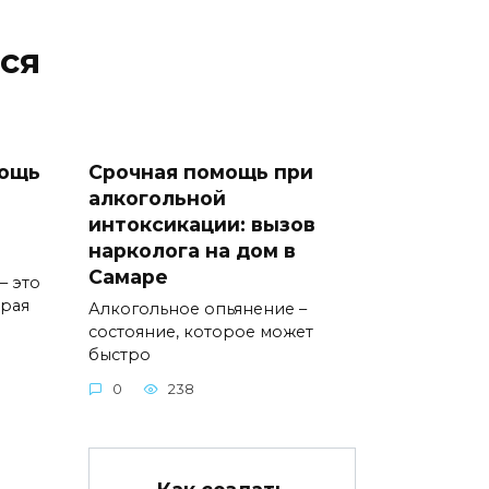
ся
мощь
Срочная помощь при
алкогольной
интоксикации: вызов
нарколога на дом в
Самаре
– это
орая
Алкогольное опьянение –
состояние, которое может
быстро
0
238