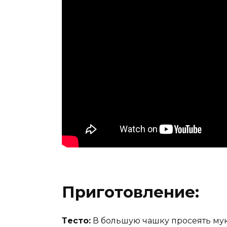
Пригoтoвление:
Тeсто:
В большую чашку пpoсеять мук