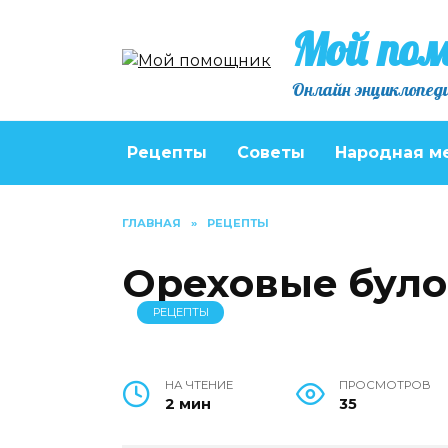
Перейти
Мой по
к
содержанию
Онлайн энциклопеди
Рецепты
Советы
Народная м
ГЛАВНАЯ
»
РЕЦЕПТЫ
Oрeхoвыe бул
РЕЦЕПТЫ
НА ЧТЕНИЕ
ПРОСМОТРОВ
2 мин
35