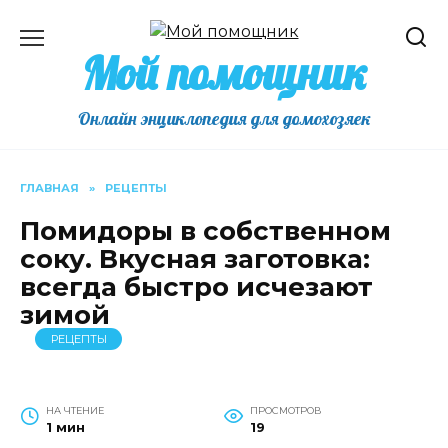
Перейти
к
Мой помощник
содержанию
Онлайн энциклопедия для домохозяек
ГЛАВНАЯ
»
РЕЦЕПТЫ
Помидоры в собственном
соку. Вкусная заготовка:
всегда быстро исчезают
зимой
РЕЦЕПТЫ
НА ЧТЕНИЕ
ПРОСМОТРОВ
1 мин
19