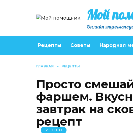
Перейти
Мой по
к
содержанию
Онлайн энциклопеди
Рецепты
Советы
Народная м
ГЛАВНАЯ
»
РЕЦЕПТЫ
Просто смешай
фаршем. Вкус
завтрак на ско
рецепт
РЕЦЕПТЫ