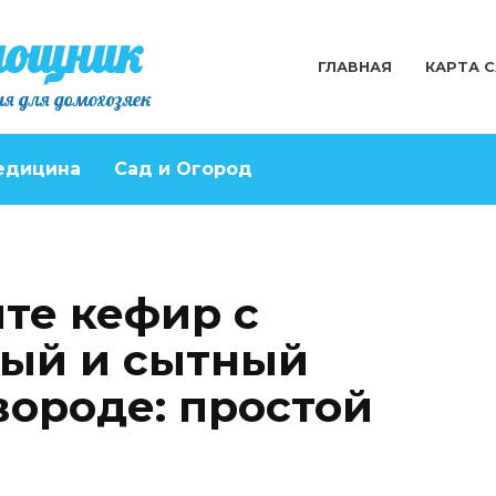
мощник
ГЛАВНАЯ
КАРТА 
я для домохозяек
едицина
Сад и Огород
те кефир с
ный и сытный
вороде: простой