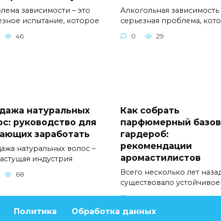
лема зависимости – это
Алкогольная зависимость 
езное испытание, которое
серьезная проблема, кот
46
0
29
дажа натуральных
Как собрать
ос: руководство для
парфюмерный базо
ающих заработать
гардероб:
рекомендации
ажа натуральных волос –
аромастилистов
растущая индустрия
Всего несколько лет наза
68
существовало устойчивое
0
47
Политика
Обработка данных