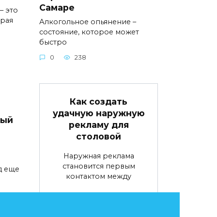
Самаре
– это
орая
Алкогольное опьянение –
состояние, которое может
быстро
0
238
Как создать
удачную наружную
вый
рекламу для
столовой
Наружная реклама
становится первым
д еще
контактом между
0
69