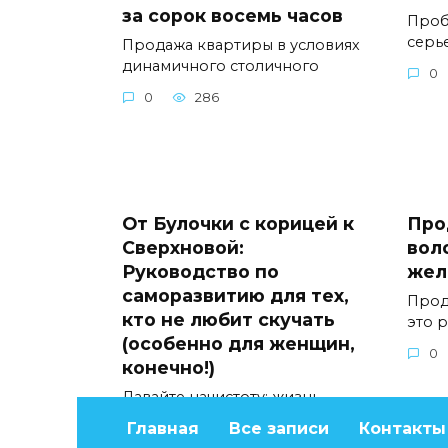
за сорок восемь часов
Проб
серь
Продажа квартиры в условиях
динамичного столичного
0
0
286
От Булочки с корицей к
Про
Сверхновой:
вол
Руководство по
жел
саморазвитию для тех,
Прод
кто не любит скучать
это 
(особенно для женщин,
0
конечно!)
Давайте начистоту: жизнь
слишком коротка, чтобы быть
Главная
Все записи
Контакты