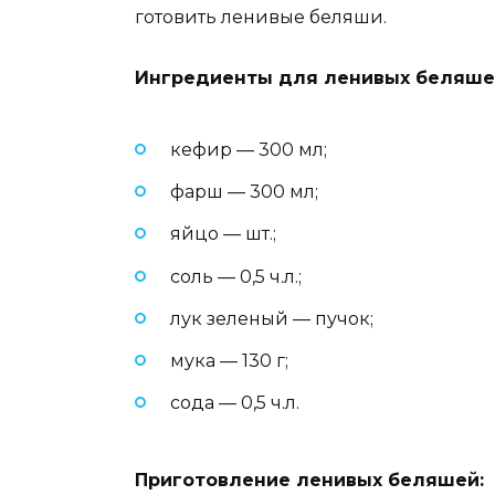
готовить ленивые беляши.
Ингредиенты для ленивых беляше
кефир — 300 мл;
фарш — 300 мл;
яйцо — шт.;
соль — 0,5 ч.л.;
лук зеленый — пучок;
мука — 130 г;
сода — 0,5 ч.л.
Приготовление ленивых беляшей: