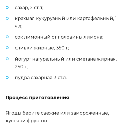
сахар, 2 ст.л;
крахмал кукурузный или картофельный, 1
ч.л;
сок лимонный от половины лимона;
сливки жирные, 350 г;
йогурт натуральный или сметана жирная,
250 г;
пудра сахарная 3 ст.л.
Процесс приготовления
Ягоды берите свежие или замороженные,
кусочки фруктов.