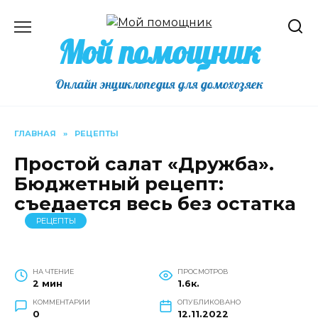
Перейти
к
Мой помощник
содержанию
Онлайн энциклопедия для домохозяек
ГЛАВНАЯ
»
РЕЦЕПТЫ
Простой салат «Дружба».
Бюджетный рецепт:
съедается весь без остатка
РЕЦЕПТЫ
НА ЧТЕНИЕ
ПРОСМОТРОВ
2 мин
1.6к.
КОММЕНТАРИИ
ОПУБЛИКОВАНО
0
12.11.2022