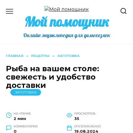
Перейти
к
Мой помощник
содержанию
Онлайн энциклопедия для домохозяек
ГЛАВНАЯ
»
РЕЦЕПТЫ
»
ЗАГОТОВКА
Рыба на вашем столе:
свежесть и удобство
доставки
ЗАГОТОВКА
НА ЧТЕНИЕ
ПРОСМОТРОВ
2 мин
35
КОММЕНТАРИИ
ОПУБЛИКОВАНО
0
19.08.2024