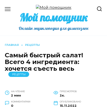
Перейти
к
Мой помощник
содержанию
Онлайн энциклопедия для домохозяек
ГЛАВНАЯ
»
РЕЦЕПТЫ
Самый быстрый салат!
Всего 4 ингредиента:
хочется съесть весь
РЕЦЕПТЫ
НА ЧТЕНИЕ
ПРОСМОТРОВ
2 мин
2к.
КОММЕНТАРИИ
ОПУБЛИКОВАНО
0
15.11.2022