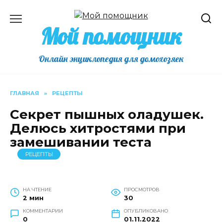
Перейти
к
Мой помощник
содержанию
Онлайн энциклопедия для домохозяек
ГЛАВНАЯ
»
РЕЦЕПТЫ
Секрет пышных оладушек.
Делюсь хитростями при
замешивании теста
РЕЦЕПТЫ
НА ЧТЕНИЕ
ПРОСМОТРОВ
2 мин
30
КОММЕНТАРИИ
ОПУБЛИКОВАНО
0
01.11.2022