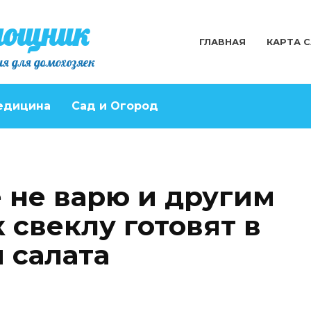
мощник
ГЛАВНАЯ
КАРТА 
я для домохозяек
едицина
Сад и Огород
 не варю и другим
к свеклу готовят в
 салата