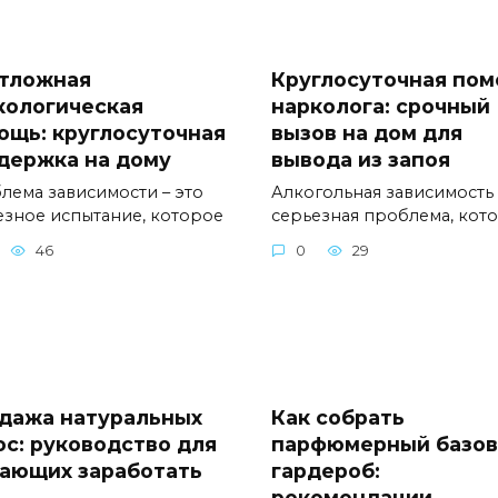
тложная
Круглосуточная по
кологическая
нарколога: срочный
ощь: круглосуточная
вызов на дом для
держка на дому
вывода из запоя
лема зависимости – это
Алкогольная зависимость 
езное испытание, которое
серьезная проблема, кот
46
0
29
дажа натуральных
Как собрать
ос: руководство для
парфюмерный базо
ающих заработать
гардероб:
рекомендации