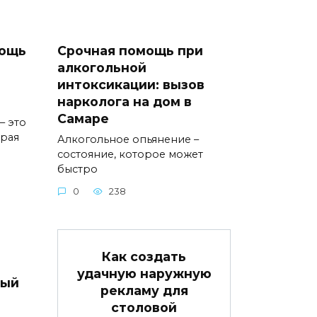
мощь
Срочная помощь при
алкогольной
интоксикации: вызов
нарколога на дом в
Самаре
– это
орая
Алкогольное опьянение –
состояние, которое может
быстро
0
238
Как создать
удачную наружную
вый
рекламу для
столовой