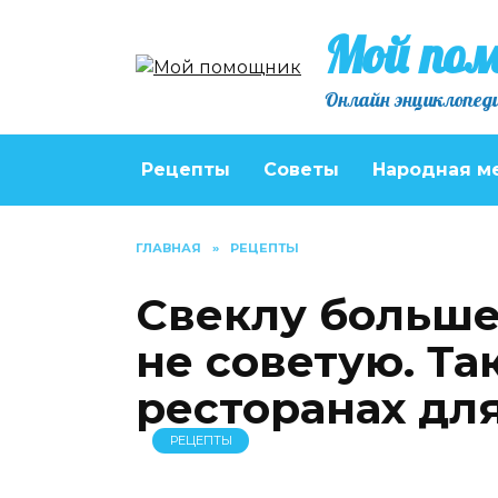
Перейти
Мой по
к
содержанию
Онлайн энциклопеди
Рецепты
Советы
Народная м
ГЛАВНАЯ
»
РЕЦЕПТЫ
Свеклу больше
не советую. Та
ресторанах для
РЕЦЕПТЫ