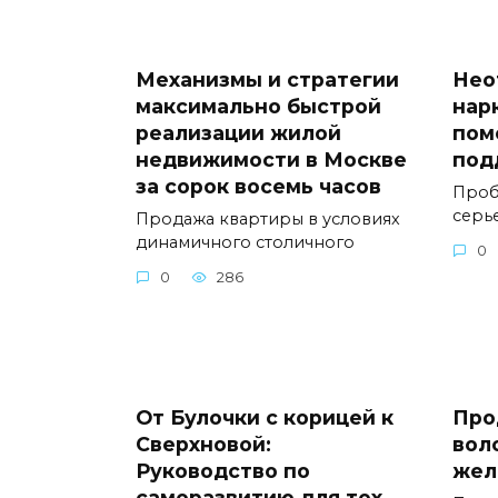
Механизмы и стратегии
Нео
максимально быстрой
нар
реализации жилой
пом
недвижимости в Москве
под
за сорок восемь часов
Проб
серь
Продажа квартиры в условиях
динамичного столичного
0
0
286
От Булочки с корицей к
Про
Сверхновой:
вол
Руководство по
жел
саморазвитию для тех,