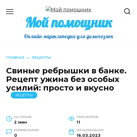
Перейти
к
Мой помощник
содержанию
Онлайн энциклопедия для домохозяек
ГЛАВНАЯ
»
РЕЦЕПТЫ
Свиные ребрышки в банке.
Рецепт ужина без особых
усилий: просто и вкусно
РЕЦЕПТЫ
НА ЧТЕНИЕ
ПРОСМОТРОВ
2 мин
11
КОММЕНТАРИИ
ОПУБЛИКОВАНО
0
16.03.2023