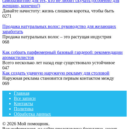
саморазвитию для тех, кто не любит скучать (особенно для
женщин, конечно!)
Давайте начистоту: жизнь слишком коротка, чтобы быть
0
271
Продажа натуральных волос: руководство для желающих
заработать
Продажа натуральных волос – это растущая индустрия
0
68
Как собрать парфюмерный базовый гардероб: рекомендации
аромастилистов
Всего несколько лет назад еще существовало устойчивое
0
47
Как создать удачную наружную рекламу для столовой
Наружная реклама становится первым контактом между
0
69
Главная
Все записи
Контакты
Политика
Обработка данных
© 2026 Мой помощник.
Вся информация, на сайте представлена бесплатно, носит