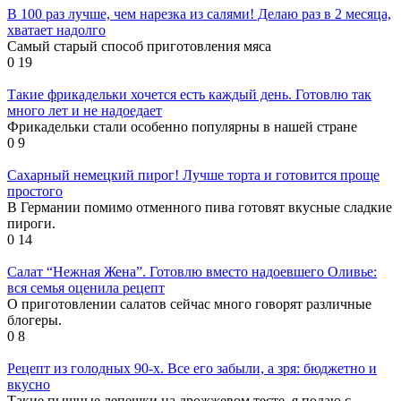
В 100 раз лучше, чем нарезка из салями! Делаю раз в 2 месяца,
хватает надолго
Самый старый способ приготовления мяса
0
19
Такие фрикадельки хочется есть каждый день. Готовлю так
много лет и не надоедает
Фрикадельки стали особенно популярны в нашей стране
0
9
Сахарный немецкий пирог! Лучше торта и готовится проще
простого
В Германии помимо отменного пива готовят вкусные сладкие
пироги.
0
14
Салат “Нежная Жена”. Готовлю вместо надоевшего Оливье:
вся семья оценила рецепт
О приготовлении салатов сейчас много говорят различные
блогеры.
0
8
Рецепт из голодных 90-х. Все его забыли, а зря: бюджетно и
вкусно
Такие пышные лепешки на дрожжевом тесте, я подаю с