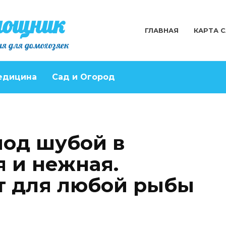
мощник
ГЛАВНАЯ
КАРТА 
я для домохозяек
едицина
Сад и Огород
под шубой в
я и нежная.
т для любой рыбы