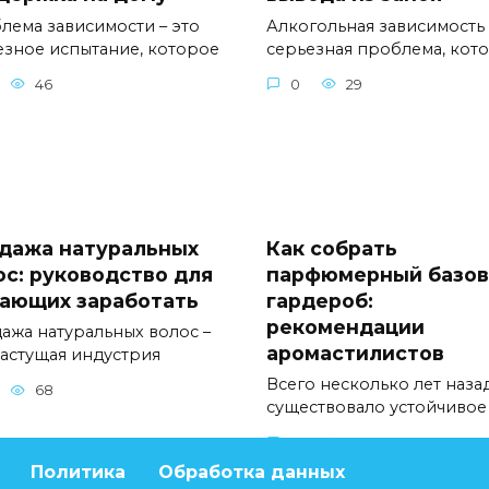
лема зависимости – это
Алкогольная зависимость 
езное испытание, которое
серьезная проблема, кот
46
0
29
дажа натуральных
Как собрать
ос: руководство для
парфюмерный базо
ающих заработать
гардероб:
рекомендации
ажа натуральных волос –
аромастилистов
растущая индустрия
Всего несколько лет наза
68
существовало устойчивое
0
47
Политика
Обработка данных