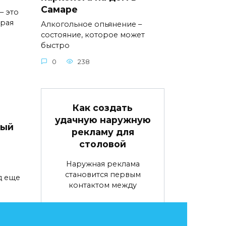
Самаре
– это
орая
Алкогольное опьянение –
состояние, которое может
быстро
0
238
Как создать
удачную наружную
вый
рекламу для
столовой
Наружная реклама
становится первым
д еще
контактом между
0
69