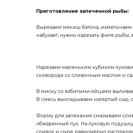
Приготовление запеченной рыбы:
Вырезаем мякиш батона, измельчаем 
набухает, нужно нарезать филе рыбы, в
Нарезаем маленьким кубиком луковиц
сковороде со сливочным маслом и сах
В миску со взбитыми яйцами вылива
В смесь выкладываем натертый сыр,
Форму для запекания смазываем сли
обжаренный лук. На луковую подушку
сливок и сыра, равномерно распреде