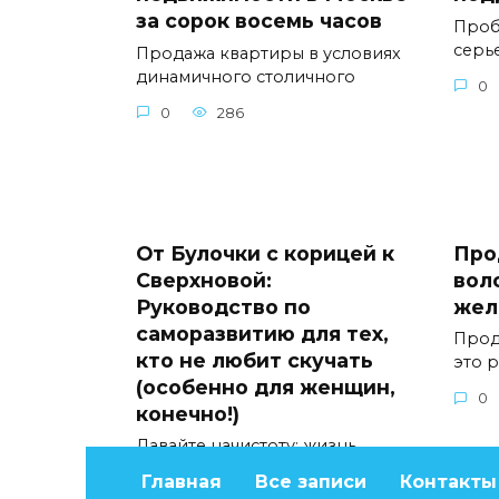
за сорок восемь часов
Проб
серь
Продажа квартиры в условиях
динамичного столичного
0
0
286
От Булочки с корицей к
Про
Сверхновой:
вол
Руководство по
жел
саморазвитию для тех,
Прод
кто не любит скучать
это 
(особенно для женщин,
0
конечно!)
Давайте начистоту: жизнь
слишком коротка, чтобы быть
Главная
Все записи
Контакты