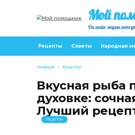
Перейти
Мой по
к
содержанию
Онлайн энциклопеди
Рецепты
Советы
Народная м
ГЛАВНАЯ
»
РЕЦЕПТЫ
Вкусная рыба 
духовке: сочна
Лучший рецеп
РЕЦЕПТЫ