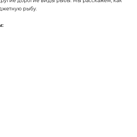
другие дорогие виды рыбы. Мы расскажем, как
джетную рыбу.
ы: