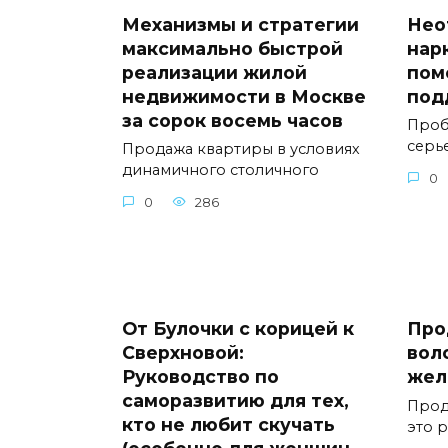
Механизмы и стратегии
Нео
максимально быстрой
нар
реализации жилой
пом
недвижимости в Москве
под
за сорок восемь часов
Проб
серь
Продажа квартиры в условиях
динамичного столичного
0
0
286
От Булочки с корицей к
Про
Сверхновой:
вол
Руководство по
жел
саморазвитию для тех,
Прод
кто не любит скучать
это 