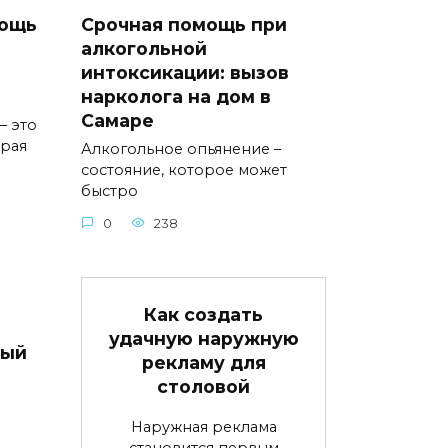
мощь
Срочная помощь при
алкогольной
интоксикации: вызов
нарколога на дом в
Самаре
– это
орая
Алкогольное опьянение –
состояние, которое может
быстро
0
238
Как создать
удачную наружную
вый
рекламу для
столовой
Наружная реклама
становится первым