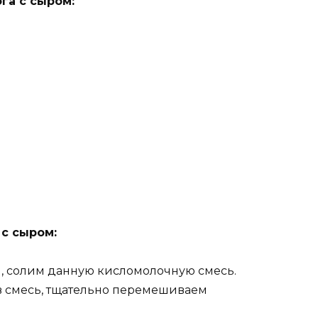
га с сыром:
с сыром:
м, солим данную кисломолочную смесь.
 смесь, тщательно перемешиваем