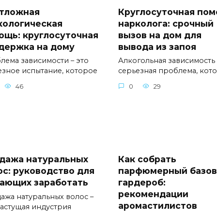
тложная
Круглосуточная по
кологическая
нарколога: срочный
ощь: круглосуточная
вызов на дом для
держка на дому
вывода из запоя
лема зависимости – это
Алкогольная зависимость 
езное испытание, которое
серьезная проблема, кот
46
0
29
дажа натуральных
Как собрать
ос: руководство для
парфюмерный базо
ающих заработать
гардероб:
рекомендации
ажа натуральных волос –
аромастилистов
растущая индустрия