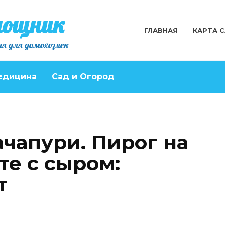
мощник
ГЛАВНАЯ
КАРТА 
я для домохозяек
едицина
Сад и Огород
ачапури. Пирог на
те с сыром:
т