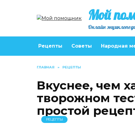
Перейти
Мой по
к
содержанию
Онлайн энциклопеди
Рецепты
Советы
Народная м
ГЛАВНАЯ
»
РЕЦЕПТЫ
Вкуснее, чем х
творожном тес
простой рецеп
РЕЦЕПТЫ