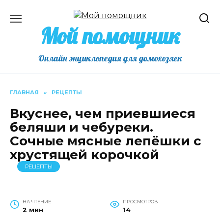
Перейти
к
Мой помощник
содержанию
Онлайн энциклопедия для домохозяек
ГЛАВНАЯ
»
РЕЦЕПТЫ
Вкуснее, чем приевшиеся
беляши и чебуреки.
Сочные мясные лепёшки с
хрустящей корочкой
РЕЦЕПТЫ
НА ЧТЕНИЕ
ПРОСМОТРОВ
2 мин
14