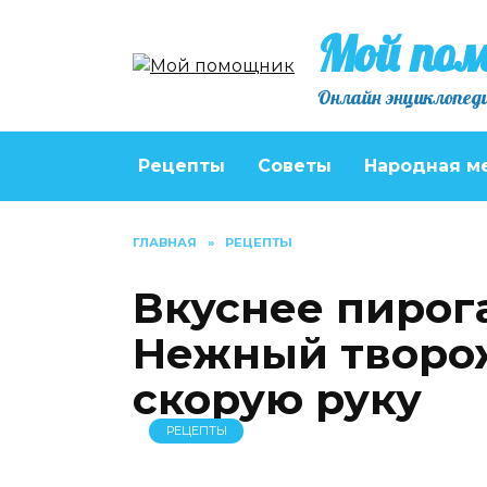
Перейти
Мой по
к
содержанию
Онлайн энциклопеди
Рецепты
Советы
Народная м
ГЛАВНАЯ
»
РЕЦЕПТЫ
Вкуснее пирога
Нежный творо
скорую руку
РЕЦЕПТЫ