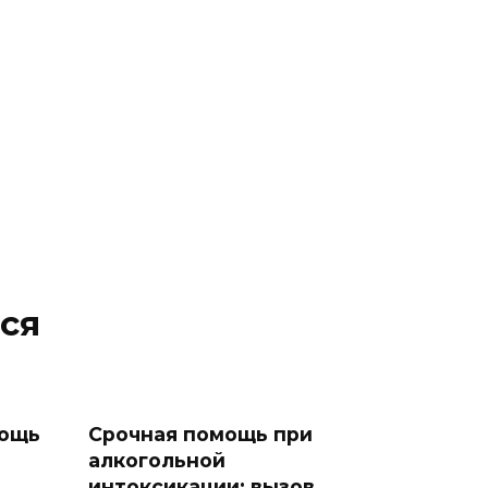
ся
мощь
Срочная помощь при
алкогольной
интоксикации: вызов