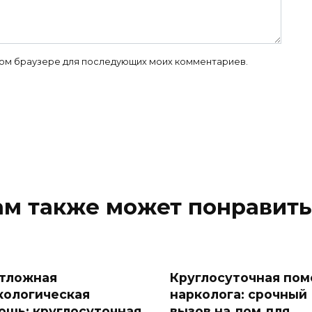
 этом браузере для последующих моих комментариев.
ам также может понравить
тложная
Круглосуточная по
кологическая
нарколога: срочный
ощь: круглосуточная
вызов на дом для