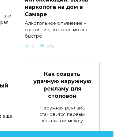
нарколога на дом в
Самаре
– это
орая
Алкогольное опьянение –
состояние, которое может
быстро
0
238
Как создать
удачную наружную
вый
рекламу для
столовой
Наружная реклама
становится первым
д еще
контактом между