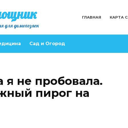
мощник
ГЛАВНАЯ
КАРТА 
я для домохозяек
едицина
Сад и Огород
 я не пробовала.
жный пирог на