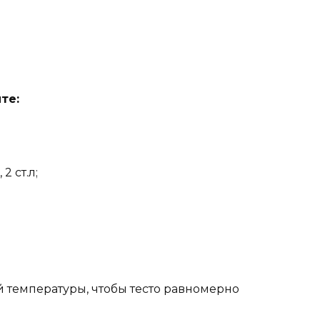
ите
:
 ст.л;
 температуры, чтобы тесто равномерно