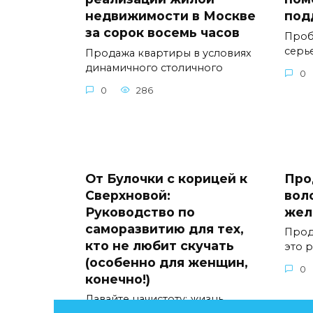
недвижимости в Москве
под
за сорок восемь часов
Проб
серь
Продажа квартиры в условиях
динамичного столичного
0
0
286
От Булочки с корицей к
Про
Сверхновой:
вол
Руководство по
жел
саморазвитию для тех,
Прод
кто не любит скучать
это 
(особенно для женщин,
0
конечно!)
Давайте начистоту: жизнь