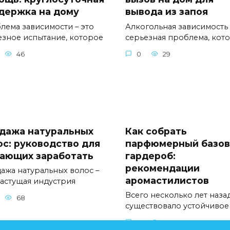
держка на дому
вывода из запоя
лема зависимости – это
Алкогольная зависимость 
езное испытание, которое
серьезная проблема, кот
46
0
29
дажа натуральных
Как собрать
ос: руководство для
парфюмерный базо
ающих заработать
гардероб:
рекомендации
ажа натуральных волос –
аромастилистов
растущая индустрия
Всего несколько лет наза
68
существовало устойчивое
0
47