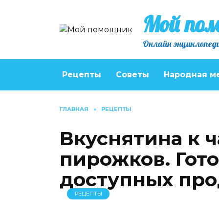
Перейти
Мой по
к
содержанию
Онлайн энциклопеди
Рецепты
Советы
Народная м
ГЛАВНАЯ
»
РЕЦЕПТЫ
Вкуснятина к 
пирожков. Гот
доступных про
РЕЦЕПТЫ