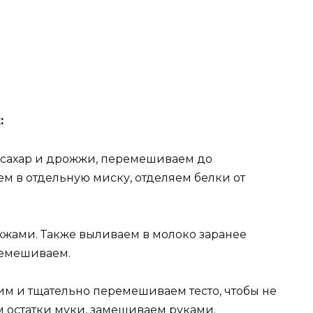
:
 сахар и дрожжи, перемешиваем до
м в отдельную миску, отделяем белки от
жами. Также выливаем в молоко заранее
ремешиваем.
им и тщательно перемешиваем тесто, чтобы не
м остатки муки, замешиваем руками.