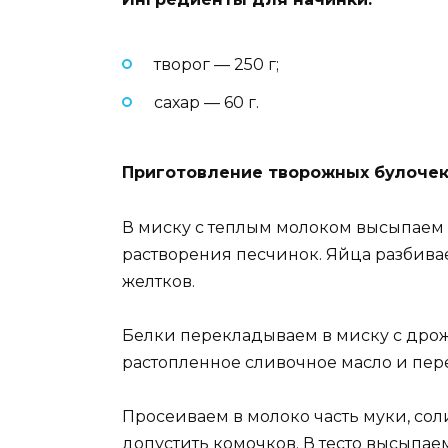
творог — 250 г;
сахар — 60 г.
Приготовление творожных булочек
В миску с теплым молоком высыпаем
растворения песчинок. Яйца разбивае
желтков.
Белки перекладываем в миску с дрож
растопленное сливочное масло и пе
Просеиваем в молоко часть муки, сол
допустить комочков. В тесто высыпае