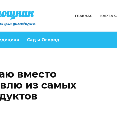
мощник
ГЛАВНАЯ
КАРТА 
я для домохозяек
едицина
Сад и Огород
чаю вместо
овлю из самых
дуктов