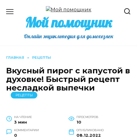
Перейти
к
Мой помощник
содержанию
Онлайн энциклопедия для домохозяек
ГЛАВНАЯ
»
РЕЦЕПТЫ
Вкусный пирог с капустой в
духовке! Быстрый рецепт
несладкой выпечки
РЕЦЕПТЫ
НА ЧТЕНИЕ
ПРОСМОТРОВ
3 мин
10
КОММЕНТАРИИ
ОПУБЛИКОВАНО
0
08.12.2022