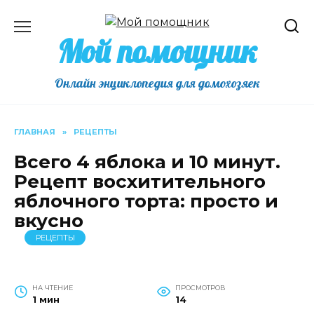
Перейти
к
Мой помощник
содержанию
Онлайн энциклопедия для домохозяек
ГЛАВНАЯ
»
РЕЦЕПТЫ
Всего 4 яблока и 10 минут.
Рецепт восхитительного
яблочного торта: просто и
вкусно
РЕЦЕПТЫ
НА ЧТЕНИЕ
ПРОСМОТРОВ
1 мин
14