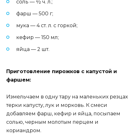
соль — ½ ч. л.;
фарш — 500 г;
мука — 4 ст. л. с горкой;
кефир — 150 мл;
яйца — 2 шт.
Приготовление пирожков с капустой и
фаршем:
Измельчаем в одну тару на маленьких резцах
терки капусту, лук и морковь. К смеси
добавляем фарш, кефир и яйца, посыпаем
солью, черным молотым перцем и
кориандром.