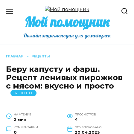
Перейти
к
Мой помощник
содержанию
Онлайн энциклопедия для домохозяек
ГЛАВНАЯ
»
РЕЦЕПТЫ
Беру капусту и фарш.
Рецепт ленивых пирожков
с мясом: вкусно и просто
РЕЦЕПТЫ
НА ЧТЕНИЕ
ПРОСМОТРОВ
2 мин
4
КОММЕНТАРИИ
ОПУБЛИКОВАНО
0
20.04.2023