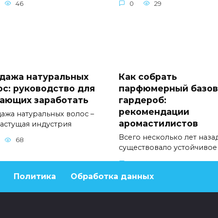
46
0
29
дажа натуральных
Как собрать
ос: руководство для
парфюмерный базо
ающих заработать
гардероб:
рекомендации
ажа натуральных волос –
аромастилистов
растущая индустрия
Всего несколько лет наза
68
существовало устойчивое
0
47
Политика
Обработка данных