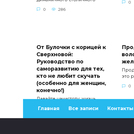
0
0
286
От Булочки с корицей к
Про
Сверхновой:
вол
Руководство по
жел
саморазвитию для тех,
Прод
кто не любит скучать
это 
(особенно для женщин,
0
конечно!)
Давайте начистоту: жизнь
слишком коротка, чтобы быть
Главная
Все записи
Контакты
0
271