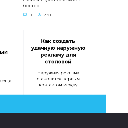
быстро
0
238
Как создать
удачную наружную
вый
рекламу для
столовой
Наружная реклама
становится первым
д еще
контактом между
0
69