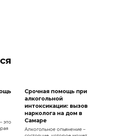
ся
мощь
Срочная помощь при
алкогольной
интоксикации: вызов
нарколога на дом в
Самаре
– это
орая
Алкогольное опьянение –
состояние, которое может