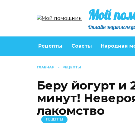
Перейти
Мой по
к
содержанию
Онлайн энциклопеди
Рецепты
Советы
Народная м
ГЛАВНАЯ
»
РЕЦЕПТЫ
Беру йогурт и 2
минут! Неверо
лакомство
РЕЦЕПТЫ