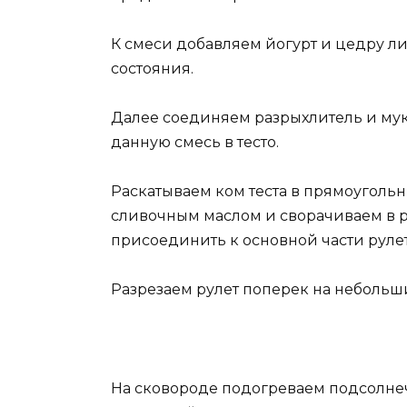
К смеси добавляем йогурт и цедру 
состояния.
Далее соединяем разрыхлитель и мук
данную смесь в тесто.
Раскатываем ком теста в прямоуголь
сливочным маслом и сворачиваем в ру
присоединить к основной части рулет
Разрезаем рулет поперек на небольш
На сковороде подогреваем подсолнеч