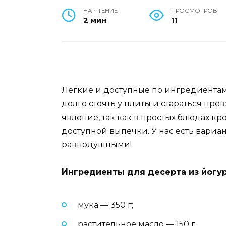
НА ЧТЕНИЕ
ПРОСМОТРОВ
2 мин
11
Легкие и доступные по ингредиента
долго стоять у плиты и стараться пр
явление, так как в простых блюдах кро
доступной выпечки. У нас есть вариан
равнодушными!
Ингредиенты для десерта из йогур
мука — 350 г;
растительное масло — 150 г;