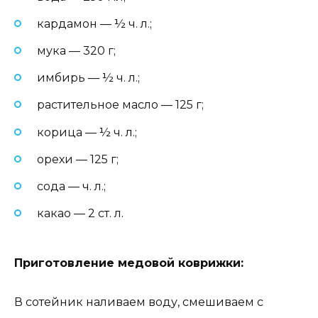
кардамон — ½ ч. л.;
мука — 320 г;
имбирь — ½ ч. л.;
растительное масло — 125 г;
корица — ½ ч. л.;
орехи — 125 г;
сода — ч. л.;
какао — 2 ст. л.
Приготовление медовой коврижки:
В сотейник наливаем воду, смешиваем с