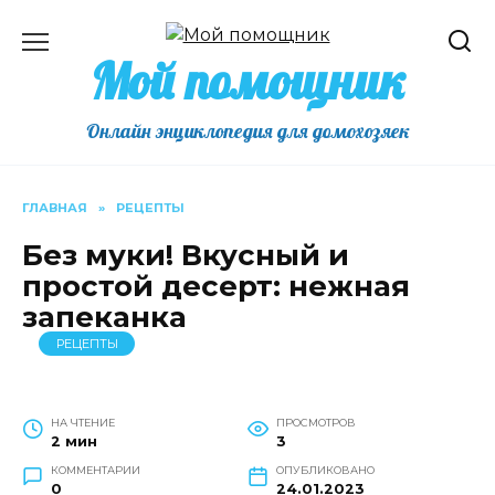
Перейти
к
Мой помощник
содержанию
Онлайн энциклопедия для домохозяек
ГЛАВНАЯ
»
РЕЦЕПТЫ
Без муки! Вкусный и
простой десерт: нежная
запеканка
РЕЦЕПТЫ
НА ЧТЕНИЕ
ПРОСМОТРОВ
2 мин
3
КОММЕНТАРИИ
ОПУБЛИКОВАНО
0
24.01.2023