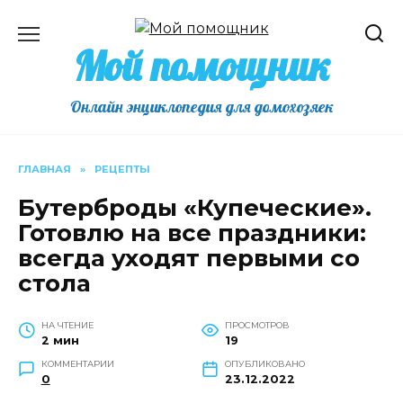
Перейти
к
Мой помощник
содержанию
Онлайн энциклопедия для домохозяек
ГЛАВНАЯ
»
РЕЦЕПТЫ
Бутерброды «Купеческие».
Готовлю на все праздники:
всегда уходят первыми со
стола
НА ЧТЕНИЕ
ПРОСМОТРОВ
2 мин
19
КОММЕНТАРИИ
ОПУБЛИКОВАНО
0
23.12.2022