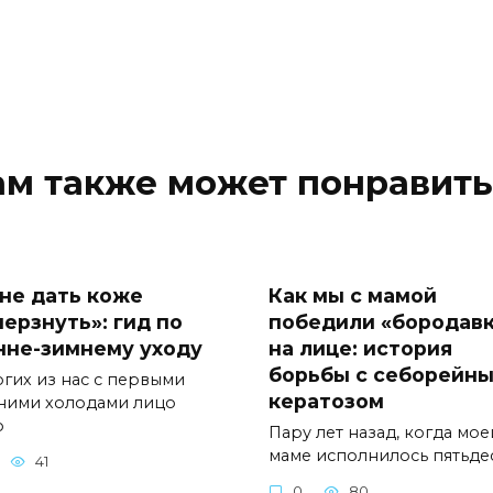
ам также может понравить
 не дать коже
Как мы с мамой
мерзнуть»: гид по
победили «бородав
нне-зимнему уходу
на лице: история
борьбы с себорейн
огих из нас с первыми
кератозом
ними холодами лицо
о
Пару лет назад, когда мое
маме исполнилось пятьде
41
0
80