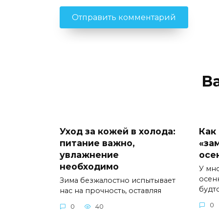
В
Уход за кожей в холода:
Как
питание важно,
«за
увлажнение
осе
необходимо
У мн
осен
Зима безжалостно испытывает
будт
нас на прочность, оставляя
0
0
40