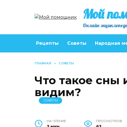
Перейти
Мой по
к
содержанию
Онлайн энциклопеди
Рецепты
Советы
Народная м
ГЛАВНАЯ
»
СОВЕТЫ
Что такое сны 
видим?
СОВЕТЫ
НА ЧТЕНИЕ
ПРОСМОТРОВ
3 мин
63