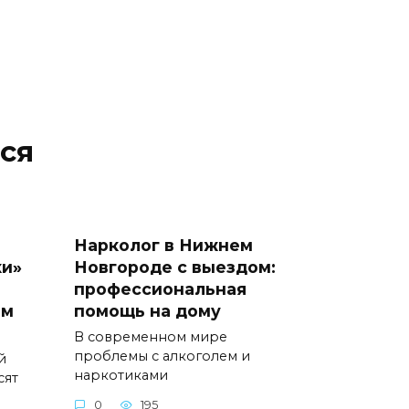
ся
Нарколог в Нижнем
ки»
Новгороде с выездом:
профессиональная
ым
помощь на дому
В современном мире
проблемы с алкоголем и
й
наркотиками
сят
0
195