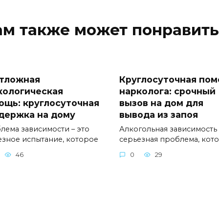
ам также может понравить
тложная
Круглосуточная по
кологическая
нарколога: срочный
ощь: круглосуточная
вызов на дом для
держка на дому
вывода из запоя
лема зависимости – это
Алкогольная зависимость 
езное испытание, которое
серьезная проблема, кот
46
0
29