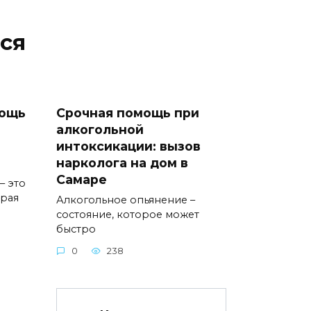
ся
мощь
Срочная помощь при
алкогольной
интоксикации: вызов
нарколога на дом в
Самаре
– это
орая
Алкогольное опьянение –
состояние, которое может
быстро
0
238