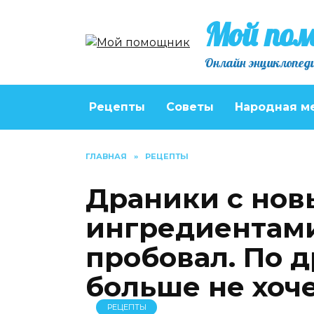
Перейти
Мой по
к
содержанию
Онлайн энциклопеди
Рецепты
Советы
Народная м
ГЛАВНАЯ
»
РЕЦЕПТЫ
Драники с но
ингредиентами
пробовал. По д
больше не хоч
РЕЦЕПТЫ