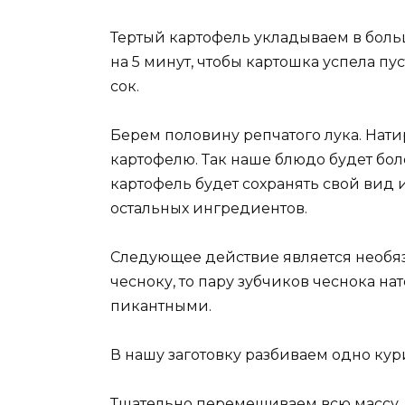
Тертый картофель укладываем в боль
на 5 минут, чтобы картошка успела пус
сок.
Берем половину репчатого лука. Нати
картофелю. Так наше блюдо будет бол
картофель будет сохранять свой вид 
остальных ингредиентов.
Следующее действие является необяз
чесноку, то пару зубчиков чеснока н
пикантными.
В нашу заготовку разбиваем одно кур
Тщательно перемешиваем всю массу. 