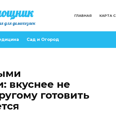
мощник
ГЛАВНАЯ
КАРТА 
я для домохозяек
едицина
Сад и Огород
выми
: вкуснее не
ругому готовить
ется