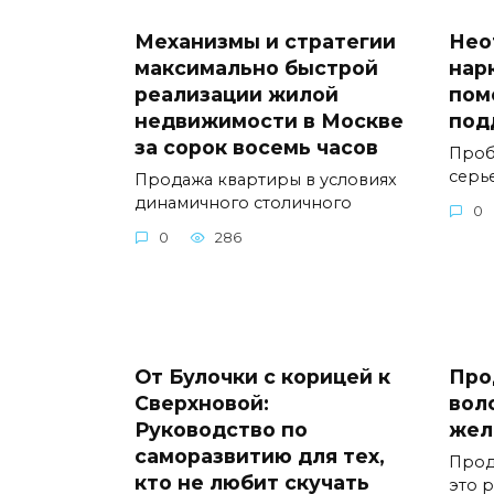
Механизмы и стратегии
Нео
максимально быстрой
нар
реализации жилой
пом
недвижимости в Москве
под
за сорок восемь часов
Проб
серь
Продажа квартиры в условиях
динамичного столичного
0
0
286
От Булочки с корицей к
Про
Сверхновой:
вол
Руководство по
жел
саморазвитию для тех,
Прод
кто не любит скучать
это 