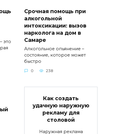
мощь
Срочная помощь при
алкогольной
интоксикации: вызов
нарколога на дом в
Самаре
– это
орая
Алкогольное опьянение –
состояние, которое может
быстро
0
238
Как создать
удачную наружную
вый
рекламу для
столовой
Наружная реклама