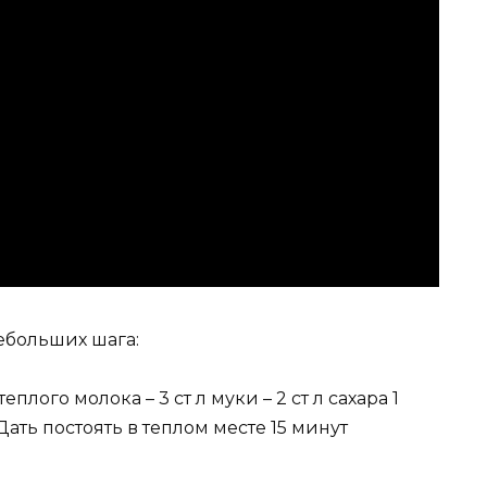
ебольших шага:
еплого молока – 3 ст л муки – 2 ст л сахара 1
ть постоять в теплом месте 15 минут