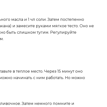
ьного масла и 1 чл соли. Затем постепенно
акана) и замесите руками мягкое тесто. Оно не
жно быть слишком тугим. Регулируйте
м.
вьте в теплое место. Через 15 минут оно
можно начинать с ним работать. Но можно
сливочное. Затем немного помните и