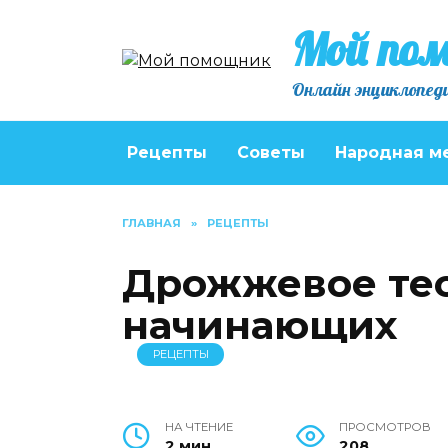
Перейти
Мой по
к
содержанию
Онлайн энциклопеди
Рецепты
Советы
Народная м
ГЛАВНАЯ
»
РЕЦЕПТЫ
Дрожжевое тес
начинающих
РЕЦЕПТЫ
НА ЧТЕНИЕ
ПРОСМОТРОВ
2 мин
208