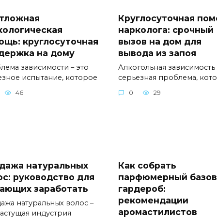
тложная
Круглосуточная по
кологическая
нарколога: срочный
ощь: круглосуточная
вызов на дом для
держка на дому
вывода из запоя
лема зависимости – это
Алкогольная зависимость 
езное испытание, которое
серьезная проблема, кот
46
0
29
дажа натуральных
Как собрать
ос: руководство для
парфюмерный базо
ающих заработать
гардероб:
рекомендации
ажа натуральных волос –
аромастилистов
растущая индустрия