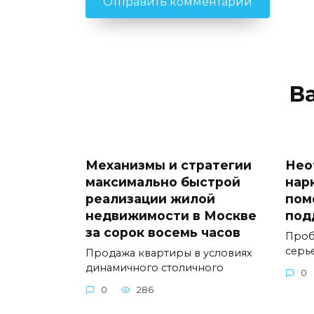
В
Механизмы и стратегии
Нео
максимально быстрой
нар
реализации жилой
пом
недвижимости в Москве
под
за сорок восемь часов
Проб
серь
Продажа квартиры в условиях
динамичного столичного
0
0
286