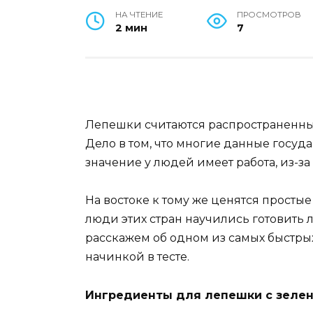
НА ЧТЕНИЕ
ПРОСМОТРОВ
2 мин
7
Лепешки считаются распространенным
Дело в том, что многие данные госуд
значение у людей имеет работа, из-за 
На востоке к тому же ценятся просты
люди этих стран научились готовить
расскажем об одном из самых быстрых
начинкой в тесте.
Ингредиенты для лепешки с зелен