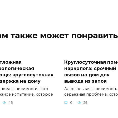
ам также может понравить
тложная
Круглосуточная по
кологическая
нарколога: срочный
ощь: круглосуточная
вызов на дом для
держка на дому
вывода из запоя
лема зависимости – это
Алкогольная зависимость 
езное испытание, которое
серьезная проблема, кот
46
0
29