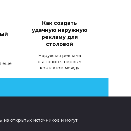
Как создать
удачную наружную
вый
рекламу для
столовой
Наружная реклама
становится первым
д еще
контактом между
0
69
ы из открытых источников и могут