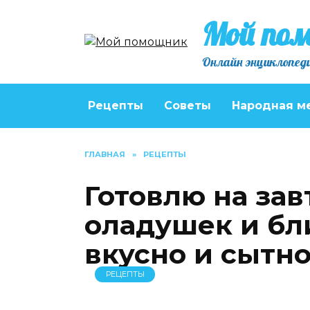
Перейти
Мой по
к
содержанию
Онлайн энциклопеди
Рецепты
Советы
Народная м
ГЛАВНАЯ
»
РЕЦЕПТЫ
Готовлю на зав
оладушек и бл
вкусно и сытн
РЕЦЕПТЫ