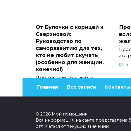
От Булочки с корицей к
Про
Сверхновой:
вол
Руководство по
жел
саморазвитию для тех,
Прод
кто не любит скучать
это 
(особенно для женщин,
0
конечно!)
Давайте начистоту: жизнь
слишком коротка, чтобы быть
Главная
Все записи
Контакты
0
271
© 2026 Мой помощник.
Вся информация, на сайте представлена 
отличаться от текущих значений.