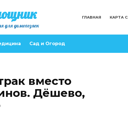
мощник
ГЛАВНАЯ
КАРТА 
я для домохозяек
едицина
Сад и Огород
трак вместо
инов. Дёшево,
о