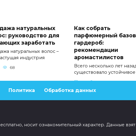
дажа натуральных
Как собрать
ос: руководство для
парфюмерный базо
ающих заработать
гардероб:
рекомендации
ажа натуральных волос –
аромастилистов
растущая индустрия
Всего несколько лет наза
68
существовало устойчивое
0
47
Политика
Обработка данных
бесплатно, носит ознакомительный характер. Данные взят