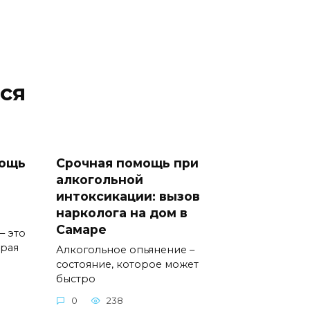
ся
мощь
Срочная помощь при
алкогольной
интоксикации: вызов
нарколога на дом в
Самаре
– это
орая
Алкогольное опьянение –
состояние, которое может
быстро
0
238