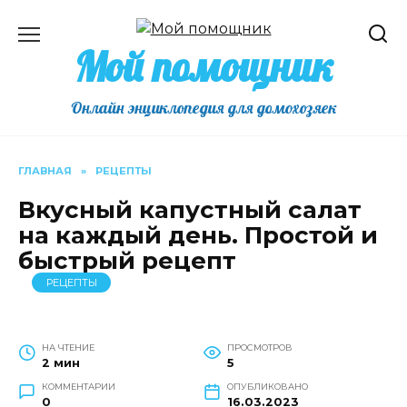
Перейти
к
Мой помощник
содержанию
Онлайн энциклопедия для домохозяек
ГЛАВНАЯ
»
РЕЦЕПТЫ
Вкусный капустный салат
на каждый день. Простой и
быстрый рецепт
РЕЦЕПТЫ
НА ЧТЕНИЕ
ПРОСМОТРОВ
2 мин
5
КОММЕНТАРИИ
ОПУБЛИКОВАНО
0
16.03.2023