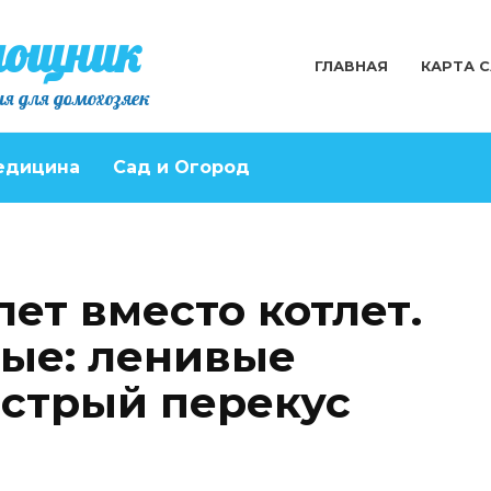
мощник
ГЛАВНАЯ
КАРТА 
я для домохозяек
едицина
Сад и Огород
лет вместо котлет.
ые: ленивые
стрый перекус