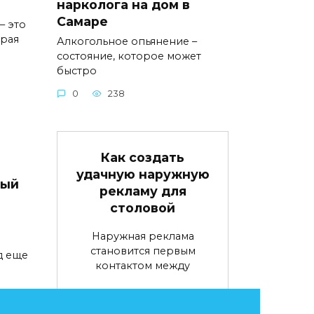
нарколога на дом в
Самаре
– это
орая
Алкогольное опьянение –
состояние, которое может
быстро
0
238
Как создать
удачную наружную
вый
рекламу для
столовой
Наружная реклама
становится первым
д еще
контактом между
0
69