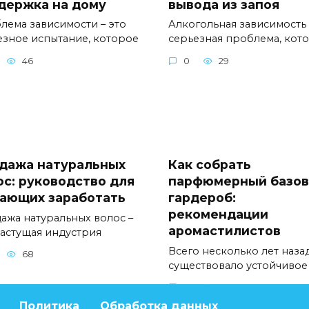
держка на дому
вывода из запоя
лема зависимости – это
Алкогольная зависимость 
езное испытание, которое
серьезная проблема, кот
46
0
29
дажа натуральных
Как собрать
ос: руководство для
парфюмерный базо
ающих заработать
гардероб:
рекомендации
ажа натуральных волос –
аромастилистов
растущая индустрия
Всего несколько лет наза
68
существовало устойчивое
0
47
Политика
Обработка данных