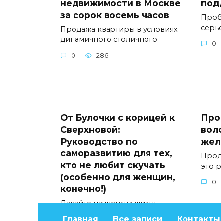
недвижимости в Москве
под
за сорок восемь часов
Проб
серь
Продажа квартиры в условиях
динамичного столичного
0
0
286
От Булочки с корицей к
Про
Сверхновой:
вол
Руководство по
жел
саморазвитию для тех,
Прод
кто не любит скучать
это 
(особенно для женщин,
0
конечно!)
Давайте начистоту: жизнь
слишком коротка, чтобы быть
Главная
Все записи
Контакты