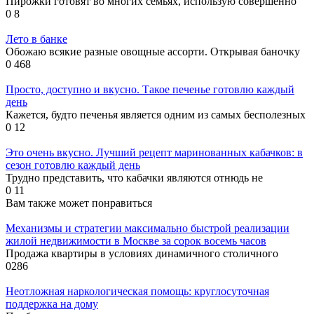
Пирожки готовят во многих семьях, использую совершенно
0
8
Лето в банке
Обожаю всякие разные овощные ассорти. Открывая баночку
0
468
Просто, доступно и вкусно. Такое печенье готовлю каждый
день
Кажется, будто печенья является одним из самых бесполезных
0
12
Это очень вкусно. Лучший рецепт маринованных кабачков: в
сезон готовлю каждый день
Трудно представить, что кабачки являются отнюдь не
0
11
Вам также может понравиться
Механизмы и стратегии максимально быстрой реализации
жилой недвижимости в Москве за сорок восемь часов
Продажа квартиры в условиях динамичного столичного
0
286
Неотложная наркологическая помощь: круглосуточная
поддержка на дому