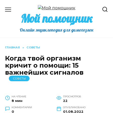
Перейти
к
Мой помощник
содержанию
Онлайн энциклопедия для домохозяек
ГЛАВНАЯ
»
СОВЕТЫ
Когда твой организм
кричит о помощи: 15
важнейших сигналов
СОВЕТЫ
НА ЧТЕНИЕ
ПРОСМОТРОВ
8 мин
22
КОММЕНТАРИИ
ОПУБЛИКОВАНО
0
01.08.2022